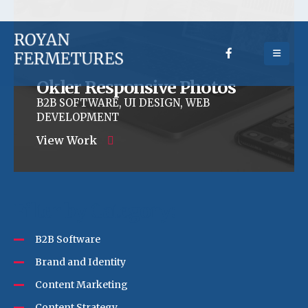
Okler Responsive Photos
B2B SOFTWARE, UI DESIGN, WEB
DEVELOPMENT
View Work
Filter by Category:
B2B Software
Brand and Identity
Content Marketing
Content Strategy