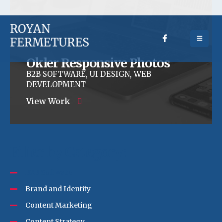
Okler Responsive Photos
B2B SOFTWARE, UI DESIGN, WEB
DEVELOPMENT
View Work
Filter by Category:
B2B Software
Brand and Identity
Content Marketing
Content Strategy